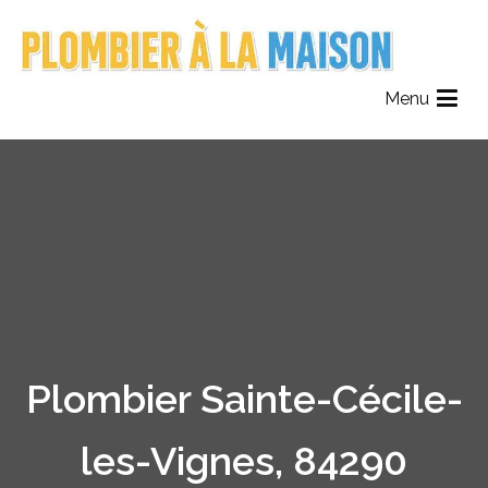
Aller
au
contenu
Plombier à la maison
Le Réseau des Plombiers de France
Menu
Plombier Sainte-Cécile-
les-Vignes, 84290