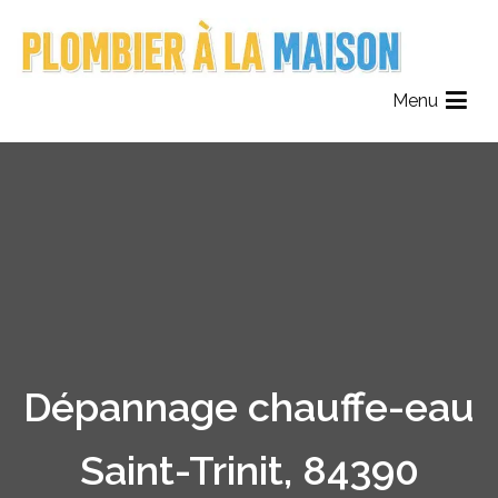
Aller
au
contenu
Plombier à la maison
Le Réseau des Plombiers de France
Menu
Dépannage chauffe-eau
Saint-Trinit, 84390