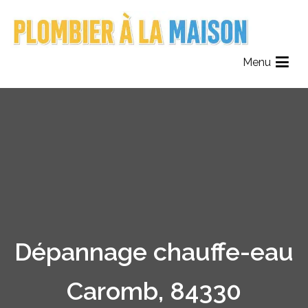
Aller
au
contenu
Plombier à la maison
Le Réseau des Plombiers de France
Menu
Dépannage chauffe-eau
Caromb, 84330