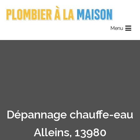
Aller
au
contenu
Plombier à la maison
Le Réseau des Plombiers de France
Menu
Dépannage chauffe-eau
Alleins, 13980